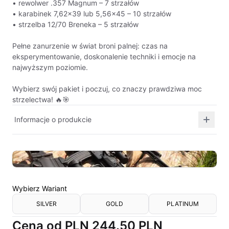
• rewolwer .357 Magnum – 7 strzałów
• karabinek 7,62×39 lub 5,56×45 – 10 strzałów
• strzelba 12/70 Breneka – 5 strzałów
Pełne zanurzenie w świat broni palnej: czas na
eksperymentowanie, doskonalenie techniki i emocje na
najwyższym poziomie.
Wybierz swój pakiet i poczuj, co znaczy prawdziwa moc
strzelectwa! 🔥🎯
Informacje o produkcie
Wybierz
Wariant
SILVER
GOLD
PLATINUM
Cena od
PLN 244.50
PLN